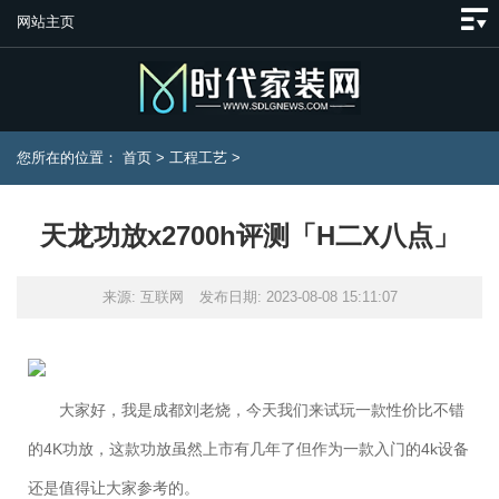
网站主页
您所在的位置：
首页
>
工程工艺
>
天龙功放x2700h评测「H二X八点」
来源: 互联网
发布日期: 2023-08-08 15:11:07
大家好，我是成都刘老烧，今天我们来试玩一款性价比不错
的4K功放，这款功放虽然上市有几年了但作为一款入门的4k设备
还是值得让大家参考的。