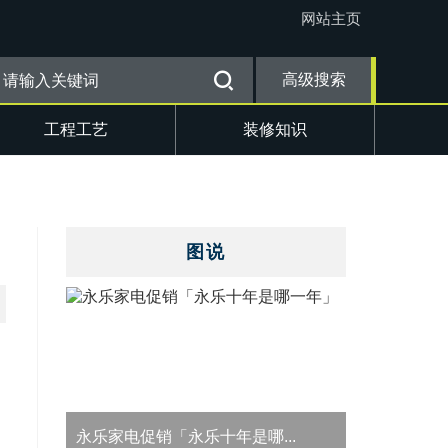
网站主页
高级搜索
工程工艺
装修知识
图说
永乐家电促销「永乐十年是哪...
50道家常菜