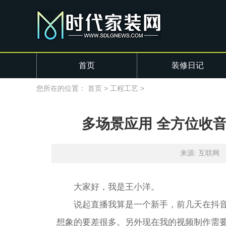
首页
装修日记
您所在的位置：
首页
>
工程工艺
>
多场景应用 全方位收
来源: 互联网
大家好，我是王小洋。
说起直播我算是一个新手，前几天在抖
想象的要差很多。另外现在我的视频制作需