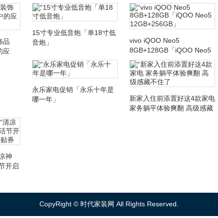
15寸专业低音炮「单18寸低
vivo iQOO Neo5
饰品
音炮」
8GB+128GB「iQOO Neo5
的应
12GB+256GB」
永乐家电促销「永乐十年是
新家入住前添置好这4款家电
哪一年」
家务躺平体验爽翻 高级感藏
不住了
凉神
活节开启
券
CopyRight ©
时代家装网
All Rights Reserved.