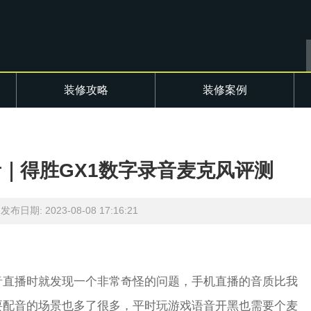
装修攻略
装修案例
音｜得胜GX1数字录音麦克风评测
发布日期: 2023-08-08 17:16:21
音直播时就发现一个非常奇怪的问题，手机直播的音质比我
天天盯着“难”字 家电厂商...
要配音的场景也多了很多，平时玩游戏语音开黑也需要个麦