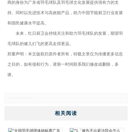
商的身份为广东省羽毛球队及羽毛球文化发展提供强有力的支
持。同时以先进技术与高效能产品，助力中国节能厨卫行业发展
和国民健康水平提高。
未来，红日厨卫会持续关注和助力羽毛球队的发展，期望羽
毛球队的健儿们飞的更高走得更远。
郑重声明：本文版权归原作者所有，转载文章仅为传播更多信息
之目的，如有侵权行为，请第一时间联系我们修改或删除，多
谢。
免责声明：本网站所有信息仅供参考，不做交易和服务的根据，如自行使用本网资料发生偏差，本站概不负责，亦不负任何法律责任。如有侵权行为，请第一时间联系我们修改或删除，多谢。
相关阅读