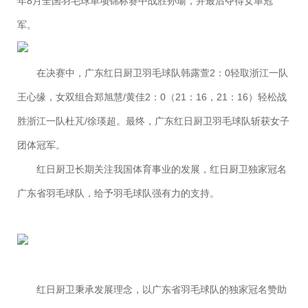
年8月全国羽毛球单项锦标赛中战胜孙瑜，并最后夺得女单冠
军。
在决赛中，广东红日厨卫羽毛球队韩露萱2：0轻取浙江一队
王心缘，女双组合郑旭慧/黄佳2：0（21：16，21：16）轻松战
胜浙江一队杜芃/徐瑛超。最终，广东红日厨卫羽毛球队斩获女子
团体冠军。
红日厨卫长期关注我国体育事业的发展，红日厨卫独家冠名
广东省羽毛球队，给予羽毛球队强有力的支持。
红日厨卫秉承发展理念，以广东省羽毛球队的独家冠名赞助