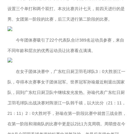
设置三个单打和两个双打。本次比赛共计七天，前四天进行的是
男、女团第一阶段的比赛，后三天进行第二阶段的比赛。
今年团体赛吸引了22个代表队合计389名运动员参赛，来自
不同年龄和层次的优秀运动员让比赛看点满满。
在女子团体决赛中，广东红日厨卫羽毛球队3：0大胜浙江一
队，夺得本次赛事女子团体冠军。世界冠军孙瑜最近刚退出国家
队，回到广东红日厨卫队中继续发光发热。孙瑜代表广东红日厨
卫羽毛球队出战决赛对阵浙江一队韩千禧，以大比分（21：11，
21：11）2：0大胜对手，孙瑜在第一阶段比赛中就曾三战全胜，
在第一阶段和湖南队的比赛中更是以2比1力克周萌。周萌曾在今