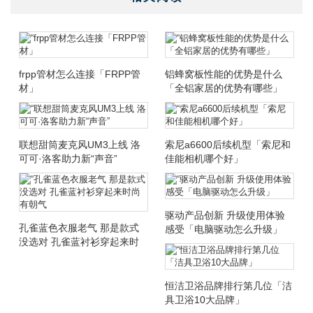
frpp管材怎么连接「FRPP管
铝蜂窝板性能的优势是什么
材」
「全铝家居的优势有哪些」
联想甜筒麦克风UM3上线 洛
索尼a6600后续机型「索尼和
可可·洛客助力新“声音”
佳能相机哪个好」
驱动产品创新 升级使用体验
孔雀蓝色衣服老气 那是款式
感受「电脑驱动怎么升级」
没选对 孔雀蓝衬衫穿起来时
尚有朝气
恒洁卫浴品牌排行第几位「洁
具卫浴10大品牌」