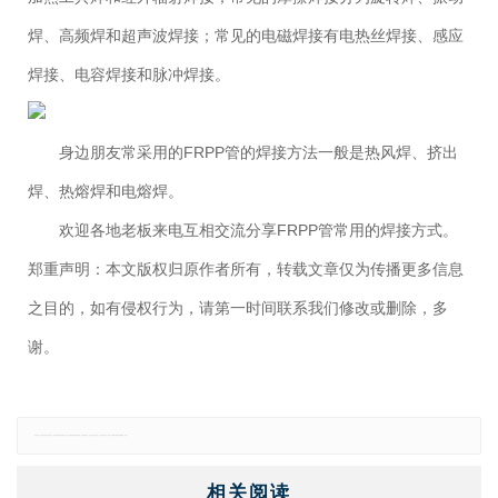
焊、高频焊和超声波焊接；常见的电磁焊接有电热丝焊接、感应
焊接、电容焊接和脉冲焊接。
身边朋友常采用的FRPP管的焊接方法一般是热风焊、挤出
焊、热熔焊和电熔焊。
欢迎各地老板来电互相交流分享FRPP管常用的焊接方式。
郑重声明：本文版权归原作者所有，转载文章仅为传播更多信息
之目的，如有侵权行为，请第一时间联系我们修改或删除，多
谢。
免责声明：本网站所有信息仅供参考，不做交易和服务的根据，如自行使用本网资料发生偏差，本站概不负责，亦不负任何法律责任。如有侵权行为，请第一时间联系我们修改或删除，多谢。
相关阅读