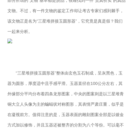
部分所谓的“文物”基本都是赝品，很难找到一件“货真价实”的真品
文物。不过，有一件文物的鉴定工作却让考古专家们感到棘手，
该文物正是名为“三星堆拼接玉圆形器”，它究竟是真是假？我们
一起来分析。
“三星堆拼接玉圆形器”整体由玄色玉石制成，呈灰黑色，玉
器为圆形，厚度适中且手感平滑。玉器直径在100公分左右，其
外缘部分平均分布着四条龙形图案，中央的图案则是以三星堆青
铜大立人头像为主的蝙蝠状对称图形，其表情严肃庄重，似乎是
在凝视前方。值得注意的是，玉器表面的雕刻图案全部是以镀金
方式加以修饰，并且玉器还被整齐的分割为八个等份。可以毫不