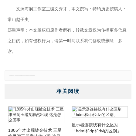
文澜海润工作室主编文秀才，本文撰写：特约历史撰稿人：
常山赵子虫
郑重声明：本文版权归原作者所有，转载文章仅为传播更多信息
之目的，如有侵权行为，请第一时间联系我们修改或删除，多
谢。
免责声明：本网站所有信息仅供参考，不做交易和服务的根据，如自行使用本网资料发生偏差，本站概不负责，亦不负任何法律责任。如有侵权行为，请第一时间联系我们修改或删除，多谢。
相关阅读
显示器连接线有什么区别
1805年才出现镀金技术 三星
「hdmi和dp和dvi的区别」