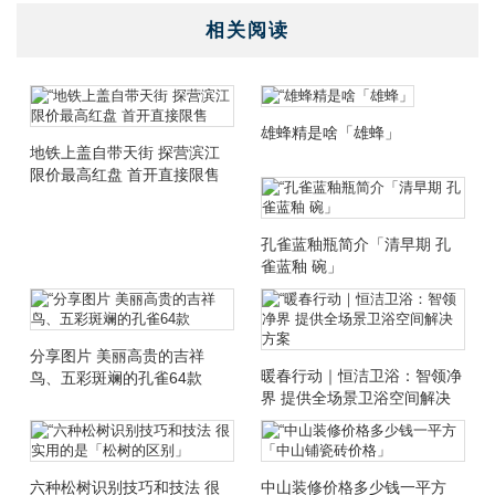
相关阅读
雄蜂精是啥「雄蜂」
地铁上盖自带天街 探营滨江
限价最高红盘 首开直接限售
孔雀蓝釉瓶简介「清早期 孔
雀蓝釉 碗」
分享图片 美丽高贵的吉祥
暖春行动｜恒洁卫浴：智领净
鸟、五彩斑斓的孔雀64款
界 提供全场景卫浴空间解决
方案
六种松树识别技巧和技法 很
中山装修价格多少钱一平方