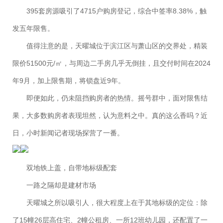
395套房源吸引了4715户购房登记，综合中签率8.38%，触
发五年限售。
值得注意的是，天曜城位于滨江区与萧山区的交界处，精装
限价51500元/㎡，与周边二手房几乎无倒挂，且交付时间在2024
年9月，加上限售期，将锁盘近9年。
即便如此，仍未阻挡购房者的热情。摇号群中，面对限售结
果，大多数购房者表现坦然，认为意料之中。真的这么香吗？近
日，小时新闻记者现场探营了一番。
双地铁上盖，自带地标级配套
一路之隔却是建材市场
天曜城之所以吸引人，很大程度上在于其地标级的定位：除
了15幢26层高住宅、2幢公租房、一所12班幼儿园，还配置了一