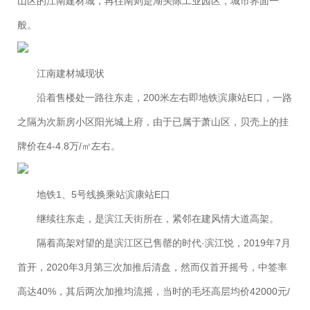
山区的江南建材城，再往南则是湖头陈工业园区，城市界面一
般。
江南建材城现状
沿着售楼处一路往东走，200米左右即地铁滨康站E口，一路
之隔为次新房小区阳光城上府，由于已属于萧山区，贝壳上的挂
牌价在4-4.8万/㎡左右。
地铁1、5号线换乘站滨康站E口
继续往东走，是滨江天街所在，紧邻在建风情大道高架。
隔着高架对望的是滨江区已售罄的时代·滨江悦，2019年7月
首开，2020年3月第三次加推后清盘，然而仅首开摇号，中签率
高达40%，其后两次加推均流摇，当时的毛坯高层均价42000元/