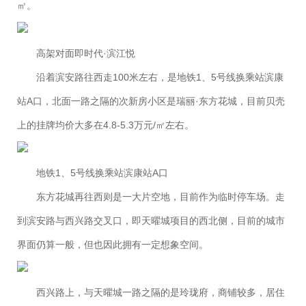
㎡。
高架对面即时代·滨江悦
沿着滨安路往西走100米左右，是地铁1、5号线换乘站滨康
站A口，北面一路之隔的次新房小区是瑞丽·东方花城，目前贝壳
上的挂牌均价大多在4.8-5.3万元/㎡左右。
地铁1、5号线换乘站滨康站A口
东方花城再往西则是一大片空地，目前作为临时停车场。走
到滨安路与西兴路交叉口，即天曜城项目的西北侧，目前的城市
界面仍算一般，但也因此拥有一定想象空间。
西兴路上，与天曜城一路之隔的是玲珑府，商铺较多，居住