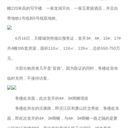
幢220米高的写字楼、一座龙湖天街、一座五星级酒店，并且自
带地铁1号线和5号线双地铁。
6月16日，天曜城突然领出预售证，首开3#、4#、15#、17#
共4幢395套房源，面积110㎡、124㎡、139㎡，总价550-750万
元。
大部分购房者几乎是“盲摇”。因为取证的同时，售楼处宣布
临时关闭，不接待访客。
售楼处东面，此次首开的4#、3#两幢现状
售楼处所在的滨康路，即滨江区和萧山区交界处，售楼处东
面，即此次首开的4#、3#两幢，与4#、3#两幢一路之隔的是萧