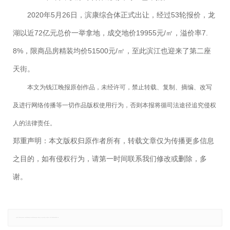
2020年5月26日，滨康综合体正式出让，经过53轮报价，龙
湖以近72亿元总价一举拿地，成交地价19955元/㎡，溢价率7.
8%，限商品房精装均价51500元/㎡，至此滨江也迎来了第二座
天街。
本文为钱江晚报原创作品，未经许可，禁止转载、复制、摘编、改写
及进行网络传播等一切作品版权使用行为，否则本报将循司法途径追究侵权
人的法律责任。
郑重声明：本文版权归原作者所有，转载文章仅为传播更多信息
之目的，如有侵权行为，请第一时间联系我们修改或删除，多
谢。
免责声明：本网站所有信息仅供参考，不做交易和服务的根据，如自行使用本网资料发生偏差，本站概不负责，亦不负任何法律责任。如有侵权行为，请第一时间联系我们修改或删除，多谢。