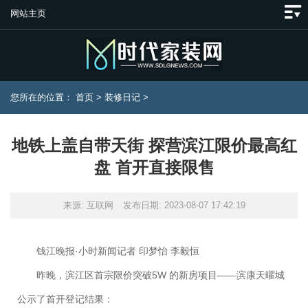
网站主页
您所在的位置：
首页
>
装修日记
>
地铁上盖自带天街 探营滨江限价最高红
盘 首开直接限售
来源: 互联网
发布日期: 2023-08-07 17:42:19
钱江晚报·小时新闻记者 印梦怡 李毅恒
昨晚，滨江区首宗限价突破5W 的新房项目——滨康天曜城
公示了首开登记结果：