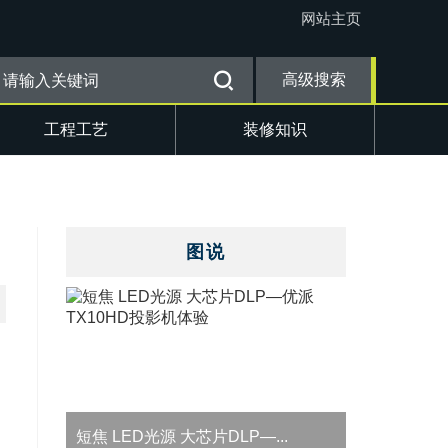
网站主页
高级搜索
工程工艺
装修知识
图说
..
短焦 LED光源 大芯片DLP—...
投影仪灯泡老