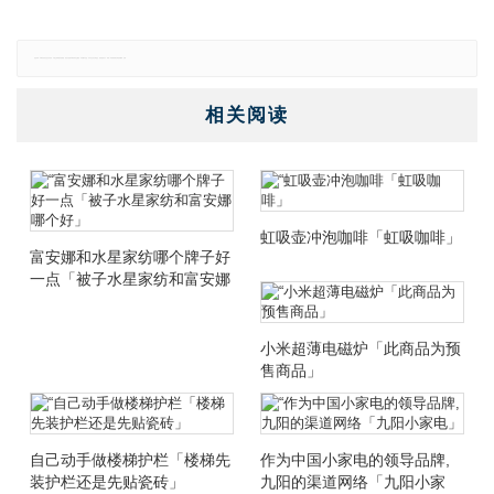
免责声明：本网站所有信息仅供参考，不做交易和服务的根据，如自行使用本网资料发生偏差，本站概不负责，亦不负任何法律责任。如有侵权行为，请第一时间联系我们修改或删除，多谢。
相关阅读
虹吸壶冲泡咖啡「虹吸咖啡」
富安娜和水星家纺哪个牌子好
一点「被子水星家纺和富安娜
哪个好」
小米超薄电磁炉「此商品为预
售商品」
自己动手做楼梯护栏「楼梯先
作为中国小家电的领导品牌,
装护栏还是先贴瓷砖」
九阳的渠道网络「九阳小家