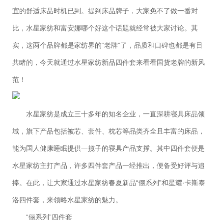
宜的舒适床品时机已到。提到床品牌子，大家免不了做一番对
比，水星家纺和富安娜哪个好这个话题就经常被大家讨论。其
实，这两个品牌都是家纺界的“老牌”了，品质和口碑也都是有目
共睹的，今天就通过水星家纺新品四件套来看看国货老牌的新风
范！
水星家纺是成立三十多年的知名企业，一直深耕寝具床品领
域，旗下产品包括被芯、套件、枕芯等品类齐全且丰富的床品，
能为国人健康睡眠提供一揽子的寝具产品支撑。其中四件套便是
水星家纺主打产品，许多四件套产品一经推出，便备受好评与追
捧。在此，让大家通过水星家纺春夏新品“俪系列”和星耀·卡斯泰
洛四件套，来领略水星家纺的魅力。
“俪系列”四件套