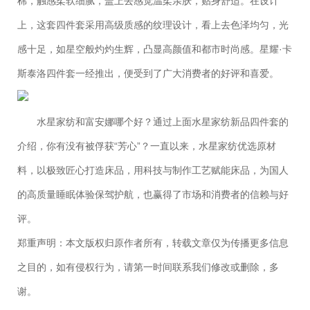
棉，触感柔软细腻，盖上去感觉温柔亲肤，贴身舒适。在设计
上，这套四件套采用高级质感的纹理设计，看上去色泽均匀，光
感十足，如星空般灼灼生辉，凸显高颜值和都市时尚感。星耀·卡
斯泰洛四件套一经推出，便受到了广大消费者的好评和喜爱。
水星家纺和富安娜哪个好？通过上面水星家纺新品四件套的
介绍，你有没有被俘获“芳心”？一直以来，水星家纺优选原材
料，以极致匠心打造床品，用科技与制作工艺赋能床品，为国人
的高质量睡眠体验保驾护航，也赢得了市场和消费者的信赖与好
评。
郑重声明：本文版权归原作者所有，转载文章仅为传播更多信息
之目的，如有侵权行为，请第一时间联系我们修改或删除，多
谢。