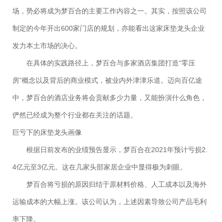
场，势必将成为梦百合的主要工作内容之一。其实，按照该公司
制定的今年开出600家门店的规划，亦能看出这家床垫龙头企业
发力本土市场的决心。
在具体的实践路径上，梦百合与多家酒店集团打造“零压
房”概念以及背后的商业模式，被业内外津津乐道。迈向百亿途
中，梦百合的酒店业务将会贡献多少力量，又能扮演什么角色，
俨然已经成为整个行业都在关注的话题。
巨亏下的床垫龙头画像
根据日前发布的业绩预告显示，梦百合在2021年预计亏损2.
4亿元至3亿元。这在几家头部家居企业中显得极为刺眼。
梦百合将亏损的原因归结于原材料价格、人工成本以及海外
运输成本的大幅上涨。该公司认为，上述因素导致公司产品毛利
率下降。