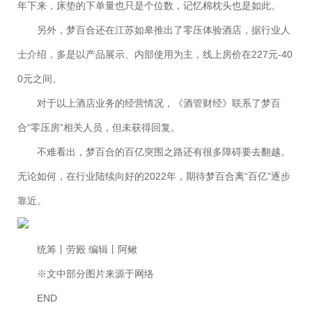
年下来，床垫的下单量也只是个位数，记忆棉枕头也是如此。
另外，梦百合还在江苏如皋推出了零压体验酒店，据行业人
士介绍，多是以产品展示、内部使用为主，线上房价在227元-40
0元之间。
对于以上酒店业务的经营情况，《酒管财经》联系了梦百
合“零压房”相关人员，但未获得回复。
不难看出，梦百合的百亿突围之路还有很多障碍要去翻越。
无论如何，在行业陆续向好的2022年，期待梦百合离“百亿”逐步
靠近。
统筹丨劳殿 编辑丨阿鳅
※文中部分图片来源于网络
END