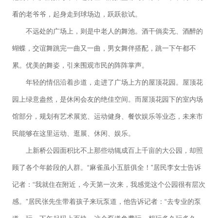
看的老爷爷，起身走到球场边，跃跃欲试。
不远处的广场上，则是中老人的舞池。酒干倘卖无、酒醉的
蝴蝶，交谊舞跳完一曲又一曲，男女舞伴搭配，跳一下午都不
累。优美的舞姿，引来围观市民的阵阵掌声。
年轻的情侣沿着步道，走进了广场上方的屋顶花园。屋顶花
园上绿意盎然，是休闲会友的绝佳空间。而屋顶花园下的室内场
馆部分，规划有艺术展览、运动健身、餐饮娱乐等业态，未来市
民能够在这里运动、逛展、休闲、娱乐。
上新桥公园面积比不上那些动辄成百上千亩的大公园，却照
顾了各个年龄段的人群。“麻雀虽小五脏俱全！”居民李女士告诉
记者：“我就住在附近，今天第一次来，我感觉这个公园很有层次
感。”居民张先生带着孩子来玩泵道，他告诉记者：“去专业的泵