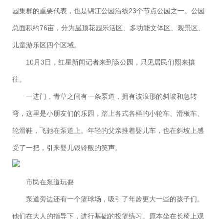
园集群的重要代表，也是锦江公园沿线23个节点公园之一。公园
总面积约76亩，分为屋顶花园乐活区、多功能文体区、观景区、
儿童游乐区四个区域。
10月3日，红星新闻记者来到该公园，只见居民们熙来攘
往。
一进门，青草之间有一条泵道，拥有波浪形的斜坡和急转
弯，这里是小朋友们的乐园，踏上各式各样的小轮车、滑板车、
轮滑鞋，飞驰在泵道上。年轻的父亲推着婴儿车，也在斜坡上感
受了一把，引来婴儿银铃般的笑声。
市民在泵道玩耍
泵道旁边还有一个篮球场，吸引了年龄更大一些的孩子们。
他们在大人的指导下，进行基础的投篮练习。原本坐在长椅上观