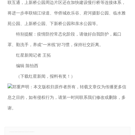
联互通，上新桥公园周边片区还在加快建设慢行桥等连接体系，
将进一步串联锦江绿道、华侨城欢乐谷、府河摄影公园、临水雅
苑公园、上新桥公园、下新桥公园和亲水公园等。
特别提醒：疫情防控常态化阶段，请做好自我防护，戴口
罩、勤洗手，养成“一米线”好习惯，保持社交距离。
红星新闻记者 王拓
编辑 陈怡西
（下载红星新闻，报料有奖！）
郑重声明：本文版权归原作者所有，转载文章仅为传播更多信
息之目的，如有侵权行为，请第一时间联系我们修改或删除，多
谢。
免责声明：本网站所有信息仅供参考，不做交易和服务的根据，如自行使用本网资料发生偏差，本站概不负责，亦不负任何法律责任。如有侵权行为，请第一时间联系我们修改或删除，多谢。