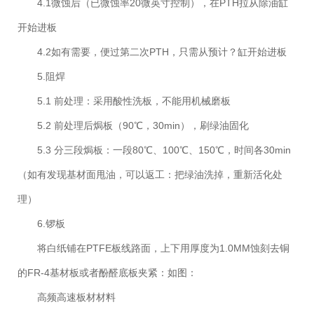
4.1微蚀后（已微蚀率20微英寸控制），在PTH拉从除油缸
开始进板
4.2如有需要，便过第二次PTH，只需从预计？缸开始进板
5.阻焊
5.1 前处理：采用酸性洗板，不能用机械磨板
5.2 前处理后焗板（90℃，30min），刷绿油固化
5.3 分三段焗板：一段80℃、100℃、150℃，时间各30min
（如有发现基材面甩油，可以返工：把绿油洗掉，重新活化处
理）
6.锣板
将白纸铺在PTFE板线路面，上下用厚度为1.0MM蚀刻去铜
的FR-4基材板或者酚醛底板夹紧：如图：
高频高速板材材料