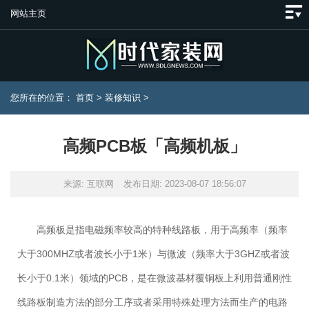
网站主页
您所在的位置：
首页
>
装修知识
>
高频PCB板「高频机板」
来源: 互联网
发布日期: 2023-08-07 18:56:07
高频板是指电磁频率较高的特种线路板，用于高频率（频率
大于300MHZ或者波长小于1米）与微波（频率大于3GHZ或者波
长小于0.1米）领域的PCB，是在微波基材覆铜板上利用普通刚性
线路板制造方法的部分工序或者采用特殊处理方法而生产的电路