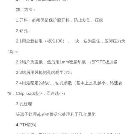
加工方法：
1.开料：必须保留保护膜开料，防止划伤、压痕
2.钻孔：
2.1用全新钻咀（标准130），一块一迭为最佳，压脚压力为
40psi
2.2铝片为盖板，然后用1mm密胺垫板，把PTFE板加紧
2.3钻后用风枪把孔内粉尘吹出
2.4用最稳定的钻机，钻孔参数（基本上是孔越小，钻速要
快，Chip load越小，回速越小）
3.孔处理
等离子处理或者钠萘活化处理利于孔金属化
4.PTH沉铜