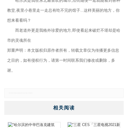
哈尔滨是我在东北最喜欢的城市,沿街随便一逛就能看到各种
教堂,夜里小巷里走一走总有吃不完的馆子...这样美丽的地方，你
想来看看吗？
而老道外更是我格外珍爱的地方,即使看起来破烂不堪却是哈
市的灵魂所在
郑重声明：本文版权归原作者所有，转载文章仅为传播更多信息
之目的，如有侵权行为，请第一时间联系我们修改或删除，多
谢。
免责声明：本网站所有信息仅供参考，不做交易和服务的根据，如自行使用本网资料发生偏差，本站概不负责，亦不负任何法律责任。如有侵权行为，请第一时间联系我们修改或删除，多谢。
相关阅读