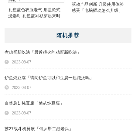
驱动产品创新 升级使用体验
孔雀蓝色衣服老气 那是款式
感受「电脑驱动怎么升级」
没选对 孔雀蓝衬衫穿起来时
尚有朝气
随机推荐
煮鸡蛋新吃法「最近很火的鸡蛋新吃法」
2023-08-07
鲈鱼炖豆腐「请问鲈鱼可以和豆腐一起炖汤吗」
2023-08-07
白菜蘑菇炖豆腐「菌菇炖豆腐」
2023-08-07
苏27战斗机翼展「俄罗斯二战老兵」