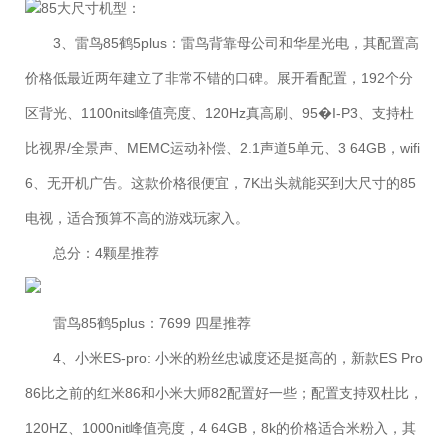
85大尺寸机型：
3、雷鸟85鹤5plus：雷鸟背靠母公司和华星光电，其配置高
价格低最近两年建立了非常不错的口碑。展开看配置，192个分
区背光、1100nits峰值亮度、120Hz真高刷、95�I-P3、支持杜
比视界/全景声、MEMC运动补偿、2.1声道5单元、3 64GB，wifi
6、无开机广告。这款价格很便宜，7K出头就能买到大尺寸的85
电视，适合预算不高的游戏玩家入。
总分：4颗星推荐
雷鸟85鹤5plus：7699 四星推荐
4、小米ES-pro: 小米的粉丝忠诚度还是挺高的，新款ES Pro
86比之前的红米86和小米大师82配置好一些；配置支持双杜比，
120HZ、1000nit峰值亮度，4 64GB，8k的价格适合米粉入，其