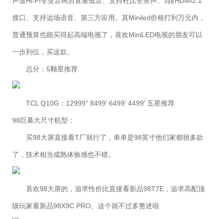
声道Hi-Fi专业音响后置重低音、支持杜比全景声、3路HDMI2.1
接口、支持远场语音、第三方应用。其Miniled价格打到万元内，
普通预算也能买得起高端电视了，喜欢MiniLED电视的朋友可以
一步到位，买这款。
总分：5颗星推荐
TCL Q10G：12999" 8499' 6499' 4499' 五星推荐
98巨幕大尺寸机型：
买98大屏直接看T厂就行了，单单是98英寸他们家都很多款
了，技术相当成熟体验感也不错。
喜欢98大屏的，追求性价比直接看新品98T7E，追求高配顶
级玩家看新品98X9C PRO。这个就不过多赘述啦