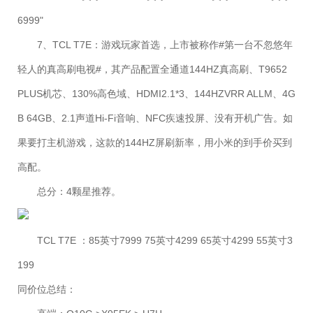
6999"
7、TCL T7E：游戏玩家首选，上市被称作#第一台不忽悠年
轻人的真高刷电视#，其产品配置全通道144HZ真高刷、T9652
PLUS机芯、130%高色域、HDMI2.1*3、144HZVRR ALLM、4G
B 64GB、2.1声道Hi-Fi音响、NFC疾速投屏、没有开机广告。如
果要打主机游戏，这款的144HZ屏刷新率，用小米的到手价买到
高配。
总分：4颗星推荐。
TCL T7E ：85英寸7999 75英寸4299 65英寸4299 55英寸3
199
同价位总结：