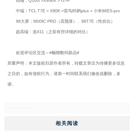
高端：Q10G >X95EK > U7H
中端：TCL T7E > X90K >雷鸟85鹤plus > 小米86ES-pro
98大屏：98X9C PRO（高预算）、98T7E（性价比）
超高端：选X11（之前有些详细的对比）
欢迎评论区交流～#畅聊数码新品#
郑重声明：本文版权归原作者所有，转载文章仅为传播更多信息
之目的，如有侵权行为，请第一时间联系我们修改或删除，多
谢。
免责声明：本网站所有信息仅供参考，不做交易和服务的根据，如自行使用本网资料发生偏差，本站概不负责，亦不负任何法律责任。如有侵权行为，请第一时间联系我们修改或删除，多谢。
相关阅读