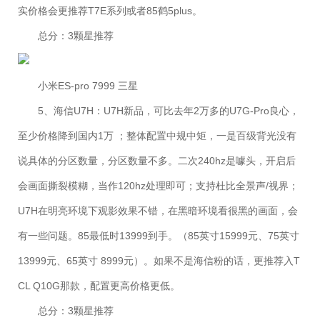
实价格会更推荐T7E系列或者85鹤5plus。
总分：3颗星推荐
小米ES-pro 7999 三星
5、海信U7H：U7H新品，可比去年2万多的U7G-Pro良心，
至少价格降到国内1万 ；整体配置中规中矩，一是百级背光没有
说具体的分区数量，分区数量不多。二次240hz是噱头，开启后
会画面撕裂模糊，当作120hz处理即可；支持杜比全景声/视界；
U7H在明亮环境下观影效果不错，在黑暗环境看很黑的画面，会
有一些问题。85最低时13999到手。（85英寸15999元、75英寸
13999元、65英寸 8999元）。如果不是海信粉的话，更推荐入T
CL Q10G那款，配置更高价格更低。
总分：3颗星推荐