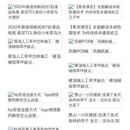
2022年最值得购买的7款液晶
【鲁班课堂】全面解读木材防
电视 索尼TCL海信小米雷鸟大
腐技术 为何传统木建筑屹立
测评
几千年
高频PCB板「高频机板」
屋顶人工草坪怎样施工「楼顶
铺假草坪缺点」
楼顶铺人工草坪缺点「楼顶铺
假草坪缺点」
frp管道连接方式「frpp增强聚
萧山一小区楼面 挂满了各式
丙烯管怎么连接」
各样的帘子 业主：没办法 阳
台太高了