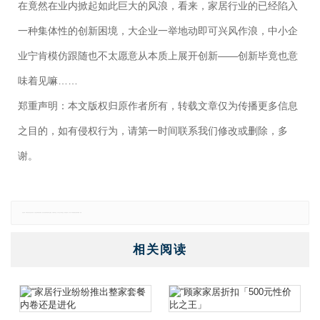
在竟然在业内掀起如此巨大的风浪，看来，家居行业的已经陷入
一种集体性的创新困境，大企业一举地动即可兴风作浪，中小企
业宁肯模仿跟随也不太愿意从本质上展开创新——创新毕竟也意
味着见嘛……
郑重声明：本文版权归原作者所有，转载文章仅为传播更多信息
之目的，如有侵权行为，请第一时间联系我们修改或删除，多
谢。
免责声明：本网站所有信息仅供参考，不做交易和服务的根据，如自行使用本网资料发生偏差，本站概不负责，亦不负任何法律责任。如有侵权行为，请第一时间联系我们修改或删除，多谢。
相关阅读