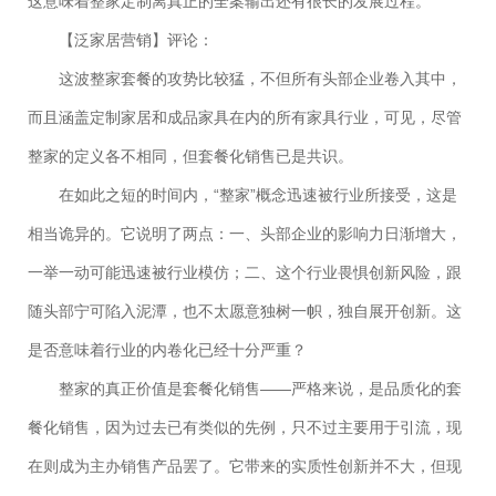
这意味着整家定制离真正的全案输出还有很长的发展过程。
【泛家居营销】评论：
这波整家套餐的攻势比较猛，不但所有头部企业卷入其中，
而且涵盖定制家居和成品家具在内的所有家具行业，可见，尽管
整家的定义各不相同，但套餐化销售已是共识。
在如此之短的时间内，“整家”概念迅速被行业所接受，这是
相当诡异的。它说明了两点：一、头部企业的影响力日渐增大，
一举一动可能迅速被行业模仿；二、这个行业畏惧创新风险，跟
随头部宁可陷入泥潭，也不太愿意独树一帜，独自展开创新。这
是否意味着行业的内卷化已经十分严重？
整家的真正价值是套餐化销售——严格来说，是品质化的套
餐化销售，因为过去已有类似的先例，只不过主要用于引流，现
在则成为主办销售产品罢了。它带来的实质性创新并不大，但现