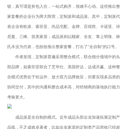
锁，真可谓是拎包入住，一站式购齐，很难不心动。这些推出整
家套餐的企业分为两大阵营，定制派和成品派。其中，定制派代
表企业有欧派、索菲亚、尚品宅配、金牌、百得胜、卡诺亚、诗
尼曼、三峰、筑美家居；成品派则以顾家、全友、掌上明珠、林
氏木业为代表，也纷纷推出整家套餐，打出了“全自制”的口号。
作者发现，定制派普遍采用整合模式，联合细分领域中的头
部品牌，如索菲亚联合了芝华仕、美国舒达，达成共赢。这种整
合模式优势在于轻运作、放大双方品牌效应，但要实现多品类的
协同交付，其中的沟通和磨合成本高，对经销商的落地执行能力
考验更大。
成品派是全自制的模式。近年成品头部企业加速拓展定制产
品线，不乏成效卓著者，比如全友家居的定制类产品营收已经超