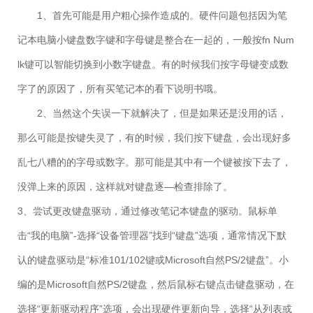
1、首先可能是用户粗心操作造成的。硬件问题包括因为笔
记本电脑小键盘数字键和字母键是整合在一起的，一般按fn Num
lk键可以智能切换到小数字键盘。有的时候我们按字母键变成数
字了的原因了，所有买笔记本的看下说明书哦。
2、当然这个失误一下就解决了，但是如果还是没用的话，
那么可能是按键失灵了，有的时候，我们按下键盘，会出现好多
乱七八糟的的字母或数字。那可能是其中有一个键被按下去了，
没弹上来的原因，这样就对键盘逐—检查排除了。
3、尝试更改键盘驱动，通过修改笔记本键盘的驱动。鼠标单
击“我的电脑”-选择“设备管理器”找到“键盘”选项，通常情况下默
认的键盘驱动是“标准101/102键或Microsoft自然PS/2键盘”。小
编的是Microsoft自然PS/2键盘，然后鼠标右键点击键盘驱动，在
选择“更新驱动程序”选项，会出现硬件更新向导，选择“从列表或