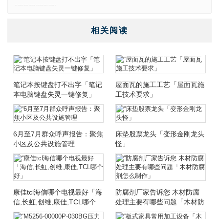
免责声明：本网站所有信息仅供参考，不做交易和服务的根据，如自行使用本网资料发生偏差，本站概不负责，亦不负任何法律责任。如有侵权行为，请第一时间联系我们修改或删除，多谢。
相关阅读
笔记本按键盘打不出字「笔记
屋面瓦的施工工艺「屋面瓦施
本电脑键盘失灵一键修复」
工技术要求」
6月至7月群众呼声报告：聚焦
床垫股票龙头「变形金刚龙头
小区及公共设施管理
怪」
康佳tcl海信哪个电视最好「海
防腐剂厂家告诉您 木材防腐
信,长虹,创维,康佳,TCL哪个
处理主要有哪些问题「木材防
好」
腐剂怎么制作」