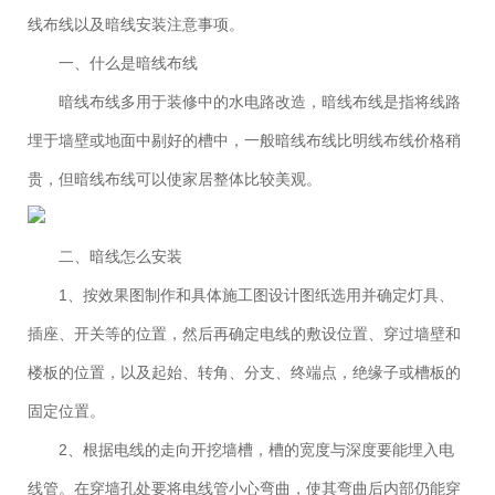
线布线以及暗线安装注意事项。
一、什么是暗线布线
暗线布线多用于装修中的水电路改造，暗线布线是指将线路
埋于墙壁或地面中剔好的槽中，一般暗线布线比明线布线价格稍
贵，但暗线布线可以使家居整体比较美观。
二、暗线怎么安装
1、按效果图制作和具体施工图设计图纸选用并确定灯具、
插座、开关等的位置，然后再确定电线的敷设位置、穿过墙壁和
楼板的位置，以及起始、转角、分支、终端点，绝缘子或槽板的
固定位置。
2、根据电线的走向开挖墙槽，槽的宽度与深度要能埋入电
线管。在穿墙孔处要将电线管小心弯曲，使其弯曲后内部仍能穿