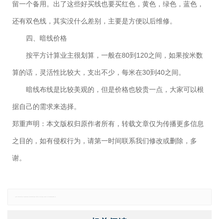
留一个备用。出了这些好买线也要买红色，黄色，绿色，蓝色，
还有双色线，其实没什么差别，主要是方便以后维修。
四、暗线价格
按平方计算业主很划算，一般在80到120之间，如果按米数
算的话，灵活性比较大，支出不少，每米在30到40之间。
暗线布线是比较美观的，但是价格也较贵一点，大家可以根
据自己的需求来选择。
郑重声明：本文版权归原作者所有，转载文章仅为传播更多信息
之目的，如有侵权行为，请第一时间联系我们修改或删除，多
谢。
免责声明：本网站所有信息仅供参考，不做交易和服务的根据，如自行使用本网资料发生偏差，本站概不负责，亦不负任何法律责任。如有侵权行为，请第一时间联系我们修改或删除，多谢。