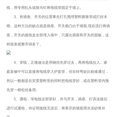
线，用专用轧头或骑马钉将电线管固定于墙上。
3、有插座、开关的位置事先打孔预埋塑料膨胀管或打好木
楔。这种方法的缺点就是插座、开关都凸出于墙面;现在流行将插
座，开关的接线盒全部埋入墙中，只露出插座和开关的面板，这
样就美观整齐得多了。
4、穿线，正规做法是用钢丝先穿过去，再将电线拉入。家
庭装修中可以直接将电线穿入护套管，但在转弯处比较难通过，
所以一般都是在安置塑料管的同时把电线穿好，或在塑料管内预
先穿一根铅丝备用。
5、通电，等电线全部穿好，并与开关，插座、灯具连接后
进行试通电，待证明接线无误后，将凿开的墙面用水泥砂浆补