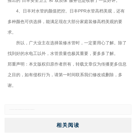
推出的“日丰安全卫士”和“双质保”服务也是收获了一众好评。
4、日丰对水管的颜值把控。日丰PPR水管高档美观，还有
多种颜色可供选择，能满足现在大部分家庭装修高档美观的要
求。
所以，广大业主在选择装修水管时，一定要用心了解。除了
找到好的水电工以外，水管质量也极其重要，要多多了解。
郑重声明：本文版权归原作者所有，转载文章仅为传播更多信息
之目的，如有侵权行为，请第一时间联系我们修改或删除，多
谢。
免责声明：本网站所有信息仅供参考，不做交易和服务的根据，如自行使用本网资料发生偏差，本站概不负责，亦不负任何法律责任。如有侵权行为，请第一时间联系我们修改或删除，多谢。
相关阅读